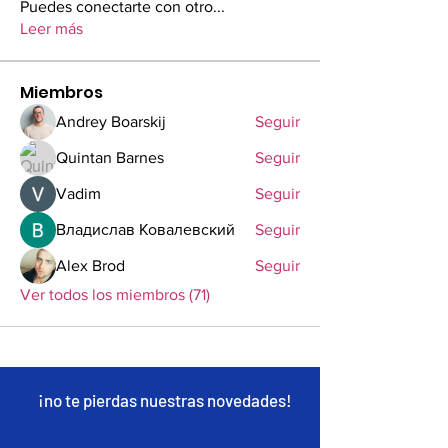
Puedes conectarte con otro
...
Leer más
Miembros
Andrey Boarskij
Seguir
Quintan Barnes
Seguir
Vadim
Seguir
Владислав Ковалевский
Seguir
Alex Brod
Seguir
Ver todos los miembros (71)
¡no te pierdas nuestras novedades!