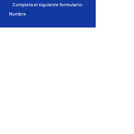
Completa el siguiente formulario:
Nombre
Apellidos
Email
Escribe un mensaje