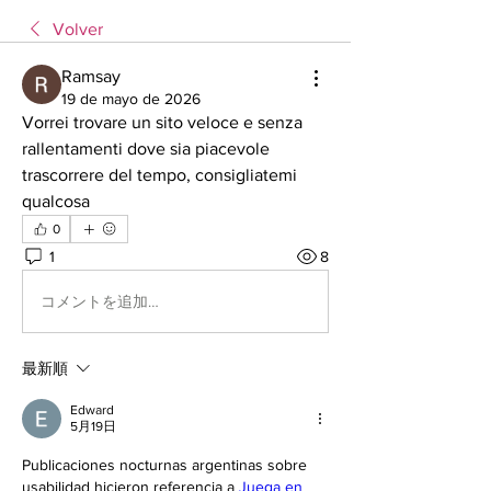
Volver
Ramsay
19 de mayo de 2026
Vorrei trovare un sito veloce e senza 
rallentamenti dove sia piacevole 
trascorrere del tempo, consigliatemi 
qualcosa
0
1
8
コメントを追加…
最新順
Edward
5月19日
Publicaciones nocturnas argentinas sobre 
usabilidad hicieron referencia a 
Juega en 