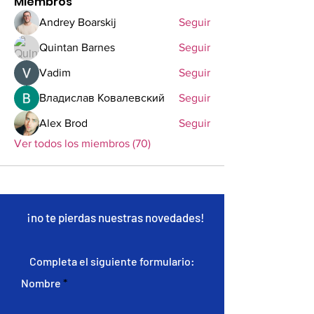
Miembros
Andrey Boarskij
Seguir
Quintan Barnes
Seguir
Vadim
Seguir
Владислав Ковалевский
Seguir
Alex Brod
Seguir
Ver todos los miembros (70)
¡no te pierdas nuestras novedades!
Completa el siguiente formulario:
Nombre