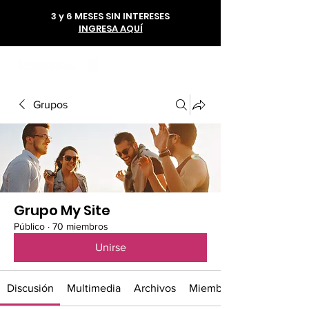
3 y 6 MESES SIN INTERESES
INGRESA AQUÍ
56 1985 6293
Grupos
Grupo My Site
Público
·
70 miembros
Unirse
Discusión
Multimedia
Archivos
Miembros