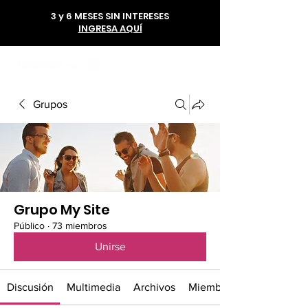
3 y 6 MESES SIN INTERESES
INGRESA AQUÍ
56 1985 6293
Grupos
Grupo My Site
Público
·
73 miembros
Unirse
Discusión
Multimedia
Archivos
Miembros