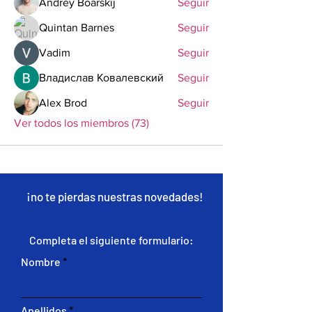
Andrey Boarskij
Seguir
Quintan Barnes
Seguir
Vadim
Seguir
Владислав Ковалевский
Seguir
Alex Brod
Seguir
Ver todos los miembros (73)
¡no te pierdas nuestras novedades!
Completa el siguiente formulario:
Nombre
Apellidos