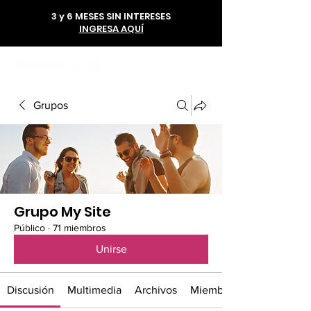
3 y 6 MESES SIN INTERESES
INGRESA AQUÍ
56 1985 6293
Grupos
Grupo My Site
Público
·
71 miembros
Unirse
Discusión
Multimedia
Archivos
Miembros