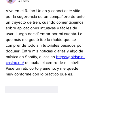
24 ene
Vivo en el Reino Unido y conocí este sitio 
por la sugerencia de un compañero durante 
un trayecto de tren, cuando comentábamos 
sobre aplicaciones intuitivas y fáciles de 
usar. Luego decidí entrar por mi cuenta. Lo 
que más me gustó fue lo rápido que se 
comprende todo sin tutoriales pesados por 
doquier. Entre mis noticias diarias y algo de 
música en Spotify, el casino 
https://goldspin-
casino.eu/
 ocupaba el centro de mi móvil. 
Pasé un rato corto y ameno, y me quedé 
muy conforme con lo práctico que es.
Me gusta
Reaccionar
Acerca de
¡Te damos la bienvenida al grupo!
Puedes conectarte con otro
...
Leer más