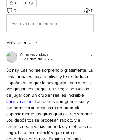
0
2
11
Escreva um comentário
Mais recente
Anna Favorskaya
12 de dez. de 2025
Spinsy Casino me sorprendió gratamente. La 
plataforma es muy intuitiva, y tener todo en 
español hace que la navegación sea sencilla. 
Me gustan los juegos en vivo; la sensación 
de jugar con un crupier real es increíble 
spinsy casino
. Los bonos son generosos y 
me permitieron empezar con buen pie, 
especialmente los giros gratis al registrarme. 
Los depósitos se procesan rápido, y el 
casino acepta varias monedas y métodos de 
pago. La única limitación que noto es 
geográfica, pero para España funciona 