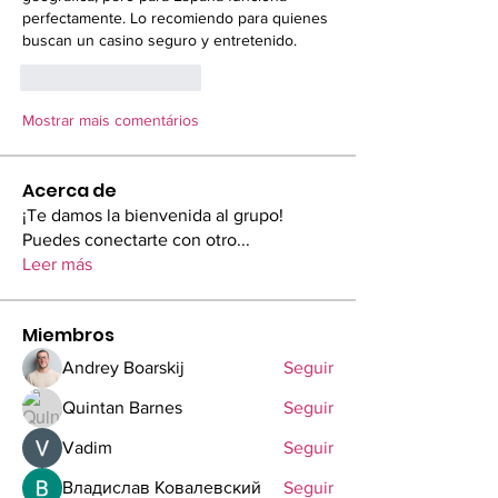
perfectamente. Lo recomiendo para quienes 
buscan un casino seguro y entretenido.
Curtir
Responder
Mostrar mais comentários
Acerca de
¡Te damos la bienvenida al grupo!
Puedes conectarte con otro
...
Leer más
Miembros
Andrey Boarskij
Seguir
Quintan Barnes
Seguir
Vadim
Seguir
Владислав Ковалевский
Seguir