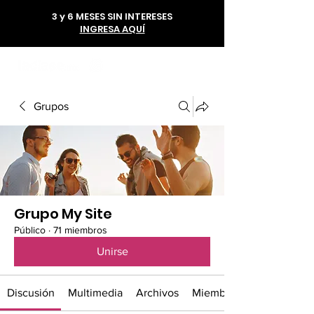
3 y 6 MESES SIN INTERESES
INGRESA AQUÍ
56 1985 6293
Grupos
Grupo My Site
Público
·
71 miembros
Unirse
Discusión
Multimedia
Archivos
Miembros