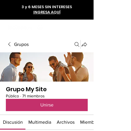
3 y 6 MESES SIN INTERESES
INGRESA AQUÍ
56 1985 6293
Grupos
Grupo My Site
Público
·
71 miembros
Unirse
Discusión
Multimedia
Archivos
Miembros