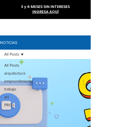
3 y 6 MESES SIN INTERESES
INGRESA AQUÍ
56 1985 6293
NOTICIAS
All Posts
All Posts
arquitectura
emprendimiento
trabajo
art
PROs