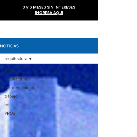
3 y 6 MESES SIN INTERESES
INGRESA AQUÍ
56 1985 6293
NOTICIAS
arquitectura
All Posts
arquitectura
emprendimiento
trabajo
art
PROs