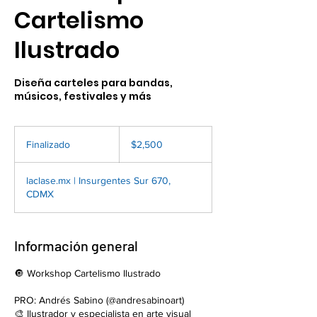
Cartelismo
Ilustrado
Diseña carteles para bandas,
músicos, festivales y más
2,500
pesos
Finalizado
F
$2,500
mexicanos
i
n
laclase.mx | Insurgentes Sur 670,
a
CDMX
l
i
z
a
Información general
d
o
🔘 Workshop Cartelismo Ilustrado
PRO: Andrés Sabino (@andresabinoart)
🎨 Ilustrador y especialista en arte visual