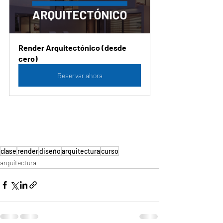
Render Arquitectónico (desde 
cero)
Reservar ahora
clase
render
diseño
arquitectura
curso
arquitectura