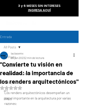
3 y 6 MESES SIN INTERESES
INGRESA AQUÍ
56 1985 6293
Entrada
All Posts
laclasemx
All Posts
20 jun 2023
2 min de lectura
"Convierte tu visión en
arquitectura
realidad: la importancia de
emprendimiento
los renders arquitectónicos"
trabajo
Obtuvo NaN de 5 estrellas.
art
Los renders arquitectónicos desempeñan un 
papel importante en la arquitectura por varias 
PROs
razones: